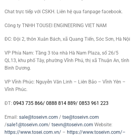
Chat trực tiếp với CSKH. Liên hệ qua fanpage facebook.
Công ty TNHH TOUSEI ENGINEERING VIET NAM
ĐC: Đội 2, thôn Xuân Bách, xã Quang Tiến, Sóc Sơn, Hà Nội
VP Phía Nam: Tầng 3 tòa nhà Hà Nam Plaza, số 26/5
QL13, khu phố Tây, phường Vĩnh Phú, thị xã Thuận An, tỉnh
Bình Dương.
VP Vĩnh Phúc: Nguyễn Văn Linh – Liên Bảo – Vĩnh Yên –
Vĩnh Phúc.
ĐT:
0943 735 866
/
0888 814 889
/
0853 961 223
Email:
sale@toseivn.com
/
tse@toseivn.com
/
sale1@toseivn.com
/
tsevn@toseivn.com
Website:
https://www.tosei.com.vn/
–
https://www.toseivn.com/–