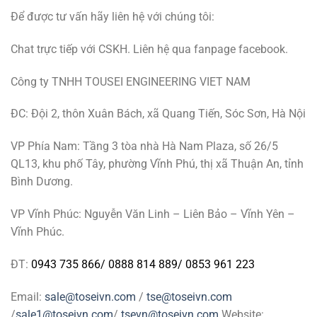
Để được tư vấn hãy liên hệ với chúng tôi:
Chat trực tiếp với CSKH. Liên hệ qua fanpage facebook.
Công ty TNHH TOUSEI ENGINEERING VIET NAM
ĐC: Đội 2, thôn Xuân Bách, xã Quang Tiến, Sóc Sơn, Hà Nội
VP Phía Nam: Tầng 3 tòa nhà Hà Nam Plaza, số 26/5
QL13, khu phố Tây, phường Vĩnh Phú, thị xã Thuận An, tỉnh
Bình Dương.
VP Vĩnh Phúc: Nguyễn Văn Linh – Liên Bảo – Vĩnh Yên –
Vĩnh Phúc.
ĐT:
0943 735 866
/
0888 814 889
/
0853 961 223
Email:
sale@toseivn.com
/
tse@toseivn.com
/
sale1@toseivn.com
/
tsevn@toseivn.com
Website: