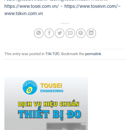
https://www.tosei.com.vn/
–
https://www.toseivn.com/–
www.tskvn.com.vn
This entry was posted in
TIN TỨC
. Bookmark the
permalink
.