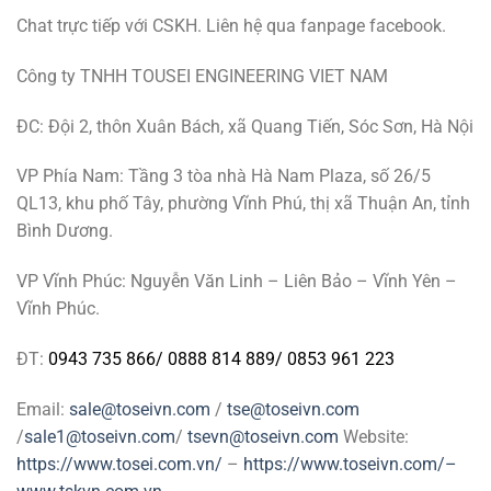
Chat trực tiếp với CSKH. Liên hệ qua fanpage facebook.
Công ty TNHH TOUSEI ENGINEERING VIET NAM
ĐC: Đội 2, thôn Xuân Bách, xã Quang Tiến, Sóc Sơn, Hà Nội
VP Phía Nam: Tầng 3 tòa nhà Hà Nam Plaza, số 26/5
QL13, khu phố Tây, phường Vĩnh Phú, thị xã Thuận An, tỉnh
Bình Dương.
VP Vĩnh Phúc: Nguyễn Văn Linh – Liên Bảo – Vĩnh Yên –
Vĩnh Phúc.
ĐT:
0943 735 866
/
0888 814 889
/
0853 961 223
Email:
sale@toseivn.com
/
tse@toseivn.com
/
sale1@toseivn.com
/
tsevn@toseivn.com
Website:
https://www.tosei.com.vn/
–
https://www.toseivn.com/–