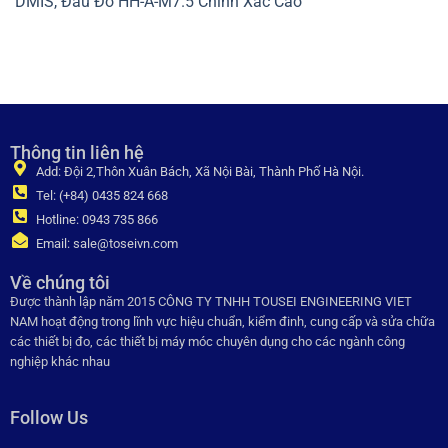
DMIS, Đầu Đo HH-A-M7.5 Chính Xác Cao
Thông tin liên hệ
Add: Đội 2,Thôn Xuân Bách, Xã Nội Bài, Thành Phố Hà Nội.
Tel: (+84) 0435 824 668
Hotline: 0943 735 866
Email: sale@toseivn.com
Về chúng tôi
Được thành lập năm 2015 CÔNG TY TNHH TOUSEI ENGINEERING VIET
NAM hoạt động trong lĩnh vực hiệu chuẩn, kiểm đinh, cung cấp và sửa chữa
các thiết bị đo, các thiết bị máy móc chuyên dụng cho các ngành công
nghiệp khác nhau
Follow Us