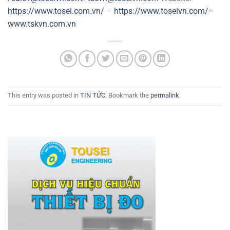
https://www.tosei.com.vn/
–
https://www.toseivn.com/–
www.tskvn.com.vn
This entry was posted in
TIN TỨC
. Bookmark the
permalink
.