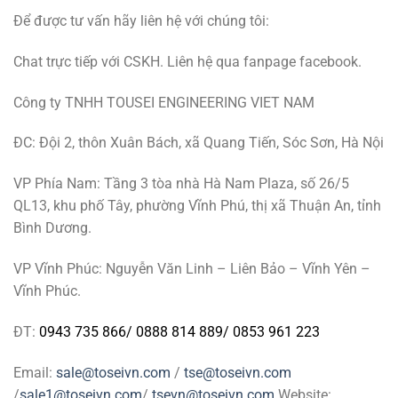
Để được tư vấn hãy liên hệ với chúng tôi:
Chat trực tiếp với CSKH. Liên hệ qua fanpage facebook.
Công ty TNHH TOUSEI ENGINEERING VIET NAM
ĐC: Đội 2, thôn Xuân Bách, xã Quang Tiến, Sóc Sơn, Hà Nội
VP Phía Nam: Tầng 3 tòa nhà Hà Nam Plaza, số 26/5
QL13, khu phố Tây, phường Vĩnh Phú, thị xã Thuận An, tỉnh
Bình Dương.
VP Vĩnh Phúc: Nguyễn Văn Linh – Liên Bảo – Vĩnh Yên –
Vĩnh Phúc.
ĐT:
0943 735 866
/
0888 814 889
/
0853 961 223
Email:
sale@toseivn.com
/
tse@toseivn.com
/
sale1@toseivn.com
/
tsevn@toseivn.com
Website: