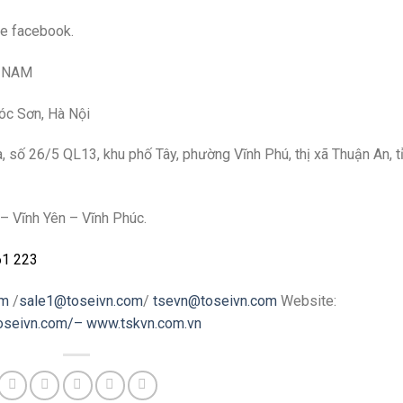
ge facebook.
T NAM
Sóc Sơn, Hà Nội
số 26/5 QL13, khu phố Tây, phường Vĩnh Phú, thị xã Thuận An, t
– Vĩnh Yên – Vĩnh Phúc.
61 223
om
/
sale1@toseivn.com
/
tsevn@toseivn.com
Website:
toseivn.com/–
www.tskvn.com.vn