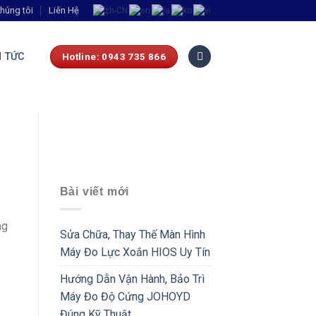
húng tôi
Liên Hệ
N TỨC
Hotline: 0943 735 866
Bài viết mới
ng
Sửa Chữa, Thay Thế Màn Hình
Máy Đo Lực Xoắn HIOS Uy Tín
Hướng Dẫn Vận Hành, Bảo Trì
Máy Đo Độ Cứng JOHOYD
Đúng Kỹ Thuật