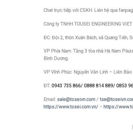
Chat trực tiếp với CSKH. Liên hệ qua fanpa
Công ty TNHH TOUSEI ENGINEERING VIE
ĐC: Đội 2, thôn Xuân Bách, xã Quang Tiến, 
VP Phía Nam: Tầng 3 tòa nhà Hà Nam Plaza, 
Bình Dương.
VP Vĩnh Phúc: Nguyễn Văn Linh – Liên Bảo 
ĐT:
0943 735 866
/
0888 814 889
/
0853 9
Email:
sale@toseivn.com
/
tse@toseivn.c
https://www.tosei.com.vn/
–
https://www.