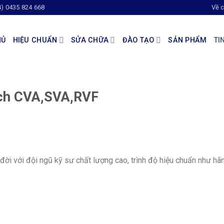
4) 0435 824 668
Về c
HỦ
HIỆU CHUẨN
SỬA CHỮA
ĐÀO TẠO
SẢN PHẨM
TI
ech CVA,SVA,RVF
ời với đội ngũ kỹ sư chất lượng cao, trình độ hiệu chuẩn như hã