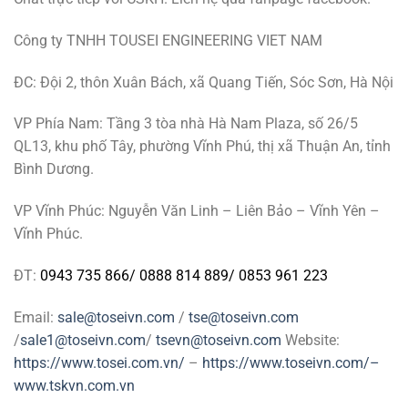
Công ty TNHH TOUSEI ENGINEERING VIET NAM
ĐC: Đội 2, thôn Xuân Bách, xã Quang Tiến, Sóc Sơn, Hà Nội
VP Phía Nam: Tầng 3 tòa nhà Hà Nam Plaza, số 26/5
QL13, khu phố Tây, phường Vĩnh Phú, thị xã Thuận An, tỉnh
Bình Dương.
VP Vĩnh Phúc: Nguyễn Văn Linh – Liên Bảo – Vĩnh Yên –
Vĩnh Phúc.
ĐT:
0943 735 866
/
0888 814 889
/
0853 961 223
Email:
sale@toseivn.com
/
tse@toseivn.com
/
sale1@toseivn.com
/
tsevn@toseivn.com
Website:
https://www.tosei.com.vn/
–
https://www.toseivn.com/–
www.tskvn.com.vn