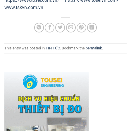
https://www.tosei.com.vn/
–
https://www.toseivn.com/–
www.tskvn.com.vn
This entry was posted in
TIN TỨC
. Bookmark the
permalink
.