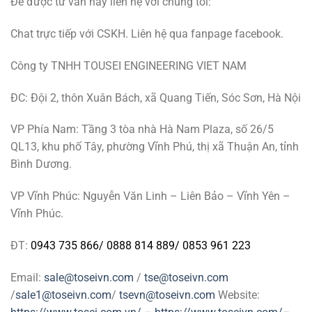
Để được tư vấn hãy liên hệ với chúng tôi:
Chat trực tiếp với CSKH. Liên hệ qua fanpage facebook.
Công ty TNHH TOUSEI ENGINEERING VIET NAM
ĐC: Đội 2, thôn Xuân Bách, xã Quang Tiến, Sóc Sơn, Hà Nội
VP Phía Nam: Tầng 3 tòa nhà Hà Nam Plaza, số 26/5
QL13, khu phố Tây, phường Vĩnh Phú, thị xã Thuận An, tỉnh
Bình Dương.
VP Vĩnh Phúc: Nguyễn Văn Linh – Liên Bảo – Vĩnh Yên –
Vĩnh Phúc.
ĐT:
0943 735 866
/
0888 814 889
/
0853 961 223
Email:
sale@toseivn.com
/
tse@toseivn.com
/
sale1@toseivn.com
/
tsevn@toseivn.com
Website: