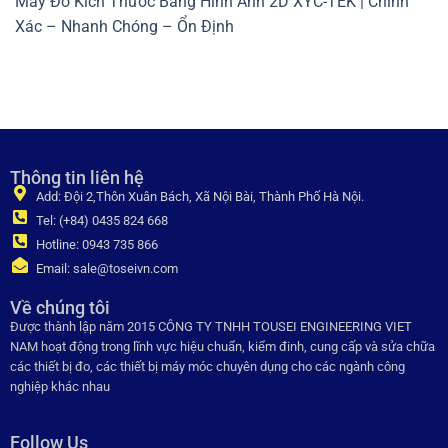
Máy Đo Kích Thước Bằng Hình Ảnh 2D XYC-TEK | Chính
Xác – Nhanh Chóng – Ổn Định
Thông tin liên hệ
Add: Đội 2,Thôn Xuân Bách, Xã Nội Bài, Thành Phố Hà Nội.
Tel: (+84) 0435 824 668
Hotline: 0943 735 866
Email: sale@toseivn.com
Về chúng tôi
Được thành lập năm 2015 CÔNG TY TNHH TOUSEI ENGINEERING VIET
NAM hoạt động trong lĩnh vực hiệu chuẩn, kiểm đinh, cung cấp và sửa chữa
các thiết bị đo, các thiết bị máy móc chuyên dụng cho các ngành công
nghiệp khác nhau
Follow Us