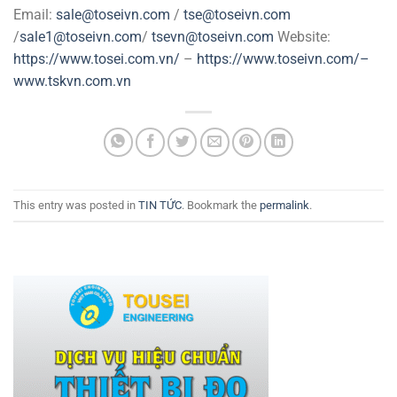
Email:
sale@toseivn.com
/
tse@toseivn.com
/
sale1@toseivn.com
/
tsevn@toseivn.com
Website:
https://www.tosei.com.vn/
–
https://www.toseivn.com/–
www.tskvn.com.vn
This entry was posted in
TIN TỨC
. Bookmark the
permalink
.