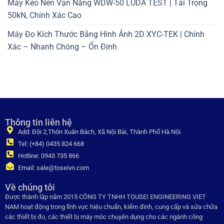
Máy Kéo Nén Vạn Năng WDW-50 LUDA TEST | Tải Trọng
50kN, Chính Xác Cao
Máy Đo Kích Thước Bằng Hình Ảnh 2D XYC-TEK | Chính
Xác – Nhanh Chóng – Ổn Định
Thông tin liên hệ
Add: Đội 2,Thôn Xuân Bách, Xã Nội Bài, Thành Phố Hà Nội.
Tel: (+84) 0435 824 668
Hotline: 0943 735 866
Email: sale@toseivn.com
Về chúng tôi
Được thành lập năm 2015 CÔNG TY TNHH TOUSEI ENGINEERING VIET
NAM hoạt động trong lĩnh vực hiệu chuẩn, kiểm đinh, cung cấp và sửa chữa
các thiết bị đo, các thiết bị máy móc chuyên dụng cho các ngành công