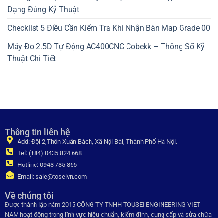
Dạng Đúng Kỹ Thuật
Checklist 5 Điều Cần Kiểm Tra Khi Nhận Bàn Map Grade 00
Máy Đo 2.5D Tự Động AC400CNC Cobekk – Thông Số Kỹ
Thuật Chi Tiết
Thông tin liên hệ
Add: Đội 2,Thôn Xuân Bách, Xã Nội Bài, Thành Phố Hà Nội.
Tel: (+84) 0435 824 668
Hotline: 0943 735 866
Email: sale@toseivn.com
Về chúng tôi
Được thành lập năm 2015 CÔNG TY TNHH TOUSEI ENGINEERING VIET
NAM hoạt động trong lĩnh vực hiệu chuẩn, kiểm đinh, cung cấp và sửa chữa