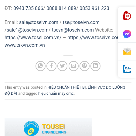
ĐT:
0943 735 866
/
0888 814 889
/
0853 961 223
Email:
sale@toseivn.com
/
tse@toseivn.com
/
sale1@toseivn.com
/
tsevn@toseivn.com
Website:
https://www.tosei.com.vn/
–
https://www.toseivn.com/–
www.tskvn.com.vn
This entry was posted in
HIỆU CHUẨN THIẾT BỊ
,
LĨNH VỰC ĐO LƯỜNG
ĐỘ DÀI
and tagged
hiệu chuẩn máy cmc
.