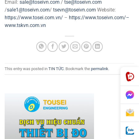
Email:
sale@toseivn.com
/
tse@toseivn.com
/
sale1@toseivn.com
/
tsevn@toseivn.com
Website:
https://www.tosei.com.vn/
–
https://www.toseivn.com/–
www.tskvn.com.vn
This entry was posted in
TIN TỨC
. Bookmark the
permalink
.