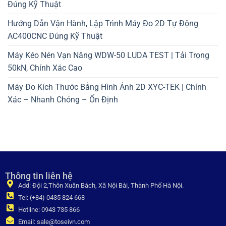
Đúng Kỹ Thuật
Hướng Dẫn Vận Hành, Lập Trình Máy Đo 2D Tự Động
AC400CNC Đúng Kỹ Thuật
Máy Kéo Nén Vạn Năng WDW-50 LUDA TEST | Tải Trọng
50kN, Chính Xác Cao
Máy Đo Kích Thước Bằng Hình Ảnh 2D XYC-TEK | Chính
Xác – Nhanh Chóng – Ổn Định
Thông tin liên hệ
Add: Đội 2,Thôn Xuân Bách, Xã Nội Bài, Thành Phố Hà Nội.
Tel: (+84) 0435 824 668
Hotline: 0943 735 866
Email: sale@toseivn.com