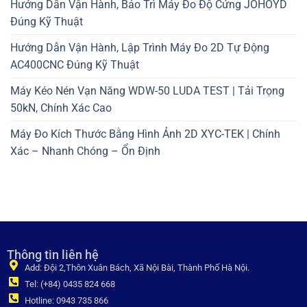
Hướng Dẫn Vận Hành, Bảo Trì Máy Đo Độ Cứng JOHOYD
Đúng Kỹ Thuật
Hướng Dẫn Vận Hành, Lập Trình Máy Đo 2D Tự Động
AC400CNC Đúng Kỹ Thuật
Máy Kéo Nén Vạn Năng WDW-50 LUDA TEST | Tải Trọng
50kN, Chính Xác Cao
Máy Đo Kích Thước Bằng Hình Ảnh 2D XYC-TEK | Chính
Xác – Nhanh Chóng – Ổn Định
Thông tin liên hệ
Add: Đội 2,Thôn Xuân Bách, Xã Nội Bài, Thành Phố Hà Nội.
Tel: (+84) 0435 824 668
Hotline: 0943 735 866