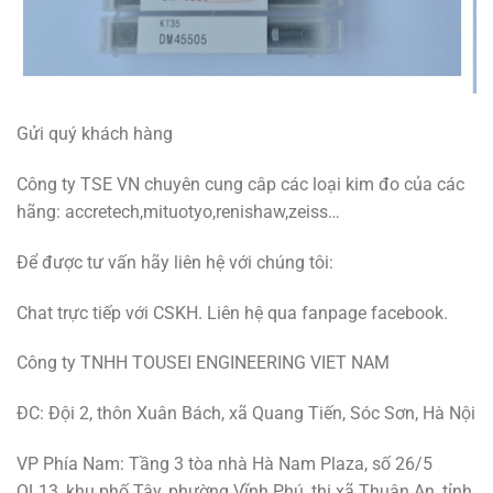
Gửi quý khách hàng
Công ty TSE VN chuyên cung câp các loại kim đo của các
hãng: accretech,mituotyo,renishaw,zeiss…
Để được tư vấn hãy liên hệ với chúng tôi:
Chat trực tiếp với CSKH. Liên hệ qua fanpage facebook.
Công ty TNHH TOUSEI ENGINEERING VIET NAM
ĐC: Đội 2, thôn Xuân Bách, xã Quang Tiến, Sóc Sơn, Hà Nội
VP Phía Nam: Tầng 3 tòa nhà Hà Nam Plaza, số 26/5
QL13, khu phố Tây, phường Vĩnh Phú, thị xã Thuận An, tỉnh