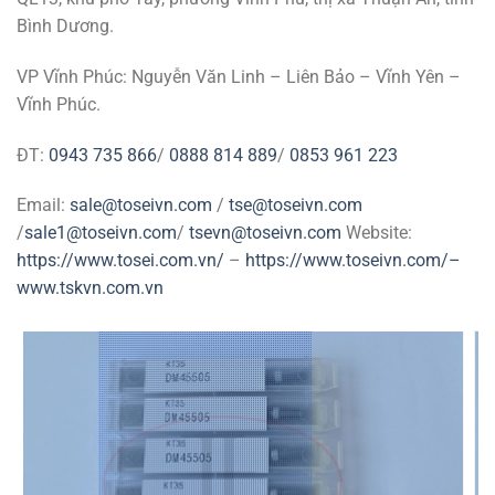
Bình Dương.
VP Vĩnh Phúc: Nguyễn Văn Linh – Liên Bảo – Vĩnh Yên –
Vĩnh Phúc.
ĐT:
0943 735 866
/
0888 814 889
/
0853 961 223
Email:
sale@toseivn.com
/
tse@toseivn.com
/
sale1@toseivn.com
/
tsevn@toseivn.com
Website:
https://www.tosei.com.vn/
–
https://www.toseivn.com/–
www.tskvn.com.vn