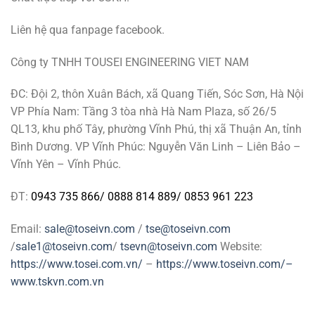
Liên hệ qua fanpage facebook.
Công ty TNHH TOUSEI ENGINEERING VIET NAM
ĐC: Đội 2, thôn Xuân Bách, xã Quang Tiến, Sóc Sơn, Hà Nội
VP Phía Nam: Tầng 3 tòa nhà Hà Nam Plaza, số 26/5
QL13, khu phố Tây, phường Vĩnh Phú, thị xã Thuận An, tỉnh
Bình Dương. VP Vĩnh Phúc: Nguyễn Văn Linh – Liên Bảo –
Vĩnh Yên – Vĩnh Phúc.
ĐT:
0943 735 866
/
0888 814 889
/
0853 961 223
Email:
sale@toseivn.com
/
tse@toseivn.com
/
sale1@toseivn.com
/
tsevn@toseivn.com
Website:
https://www.tosei.com.vn/
–
https://www.toseivn.com/–
www.tskvn.com.vn