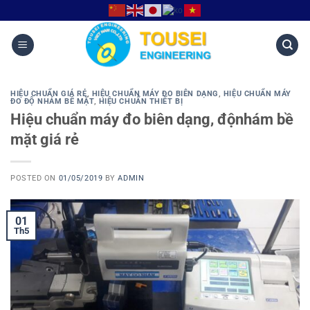
HIỆU CHUẨN GIÁ RẺ
,
HIỆU CHUẨN MÁY ĐO BIÊN DẠNG
,
HIỆU CHUẨN MÁY
ĐO ĐỘ NHÁM BỀ MẶT
,
HIỆU CHUẨN THIẾT BỊ
Hiệu chuẩn máy đo biên dạng, độnhám bề
mặt giá rẻ
POSTED ON
01/05/2019
BY
ADMIN
01
Th5