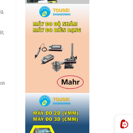
g,
ất;
ỉnh