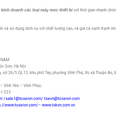
với thời gian nhanh chón
à kinh doanh các loại máy moc thiết bị
n và sử dụng dịch vụ với chất lượng cao, và giá cả cạnh trạnh nh
T NAM
Sóc Sơn, Hà Nội
số 26/5 QL13, khu phố Tây, phường Vĩnh Phú, thị xã Thuận An, t
– Vĩnh Yên – Vĩnh Phúc.
61 223
om /sale1@toseivn.com/ tsevn@toseivn.com
ps://www.toseivn.com/– www.tskvn.com.vn