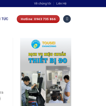
Về chúng tôi
Liên Hệ
N TỨC
Hotline: 0943 735 866
ra
ị