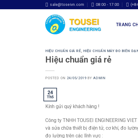
sale@toseivn.com
08:00 - 17:00
(+8
TRANG C
HIỆU CHUẨN GIÁ RẺ
,
HIỆU CHUẨN MÁY ĐO BIÊN DẠ
Hiệu chuẩn giá rẻ
POSTED ON
24/05/2019
BY
ADMIN
24
Th5
Kính gửi quý khách hàng !
Công ty TNHH TOUSEI ENGINEERING VIET NA
và sửa chữa thiết bị điện tử, cơ khí, đo lư
đo lường trên các lĩnh vực :