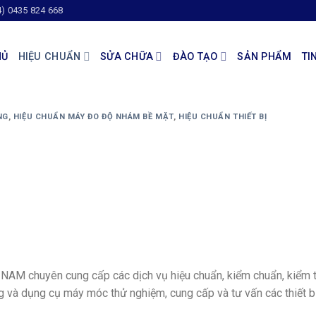
4) 0435 824 668
HỦ
HIỆU CHUẨN
SỬA CHỮA
ĐÀO TẠO
SẢN PHẨM
TI
NG
,
HIỆU CHUẨN MÁY ĐO ĐỘ NHÁM BỀ MẶT
,
HIỆU CHUẨN THIẾT BỊ
M chuyên cung cấp các dịch vụ hiệu chuẩn, kiểm chuẩn, kiểm t
ờng và dụng cụ máy móc thử nghiệm, cung cấp và tư vấn các thiết b