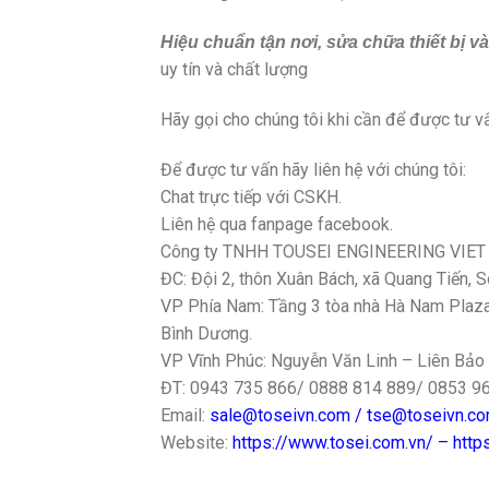
Hiệu chuẩn tận nơi, sửa chữa thiết bị v
uy tín và chất lượng
Hãy gọi cho chúng tôi khi cần để được tư vấ
Để được tư vấn hãy liên hệ với chúng tôi:
Chat trực tiếp với CSKH.
Liên hệ qua fanpage facebook.
Công ty TNHH TOUSEI ENGINEERING VIE
ĐC: Đội 2, thôn Xuân Bách, xã Quang Tiến, 
VP Phía Nam: Tầng 3 tòa nhà Hà Nam Plaza, 
Bình Dương.
VP Vĩnh Phúc: Nguyễn Văn Linh – Liên Bảo 
ĐT: 0943 735 866/ 0888 814 889/ 0853 9
Email:
sale@toseivn.com / tse@toseivn.c
Website:
https://www.tosei.com.vn/ – htt