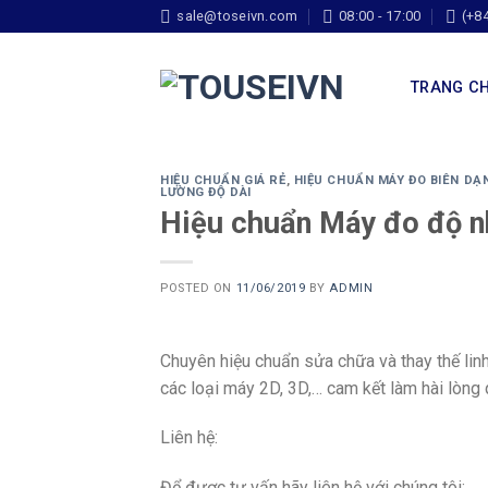
sale@toseivn.com
08:00 - 17:00
(+8
TRANG C
HIỆU CHUẨN GIÁ RẺ
,
HIỆU CHUẨN MÁY ĐO BIÊN DẠ
LƯỜNG ĐỘ DÀI
Hiệu chuẩn Máy đo độ n
POSTED ON
11/06/2019
BY
ADMIN
Chuyên hiệu chuẩn sửa chữa và thay thế lin
các loại máy 2D, 3D,… cam kết làm hài lòng
Liên hệ:
Để được tư vấn hãy liên hệ với chúng tôi: