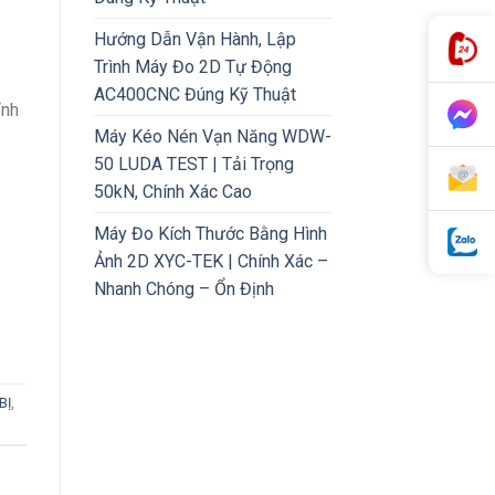
Hướng Dẫn Vận Hành, Lập
Trình Máy Đo 2D Tự Động
AC400CNC Đúng Kỹ Thuật
ỉnh
Máy Kéo Nén Vạn Năng WDW-
50 LUDA TEST | Tải Trọng
50kN, Chính Xác Cao
Máy Đo Kích Thước Bằng Hình
Ảnh 2D XYC-TEK | Chính Xác –
Nhanh Chóng – Ổn Định
BỊ
,