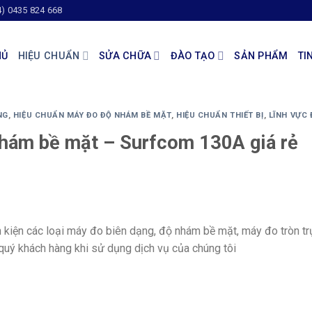
4) 0435 824 668
HỦ
HIỆU CHUẨN
SỬA CHỮA
ĐÀO TẠO
SẢN PHẨM
TI
NG
,
HIỆU CHUẨN MÁY ĐO ĐỘ NHÁM BỀ MẶT
,
HIỆU CHUẨN THIẾT BỊ
,
LĨNH VỰC 
hám bề mặt – Surfcom 130A giá rẻ
h kiện các loại máy đo biên dạng, độ nhám bề mặt, máy đo tròn tr
 quý khách hàng khi sử dụng dịch vụ của chúng tôi