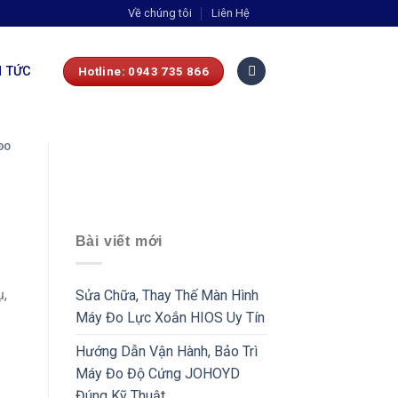
Về chúng tôi
Liên Hệ
N TỨC
Hotline: 0943 735 866
ĐO
Bài viết mới
ụ,
Sửa Chữa, Thay Thế Màn Hình
Máy Đo Lực Xoắn HIOS Uy Tín
Hướng Dẫn Vận Hành, Bảo Trì
Máy Đo Độ Cứng JOHOYD
Đúng Kỹ Thuật