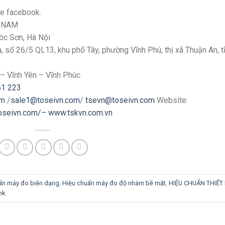
ge facebook.
T NAM
Sóc Sơn, Hà Nội
số 26/5 QL13, khu phố Tây, phường Vĩnh Phú, thị xã Thuận An, t
– Vĩnh Yên – Vĩnh Phúc.
61 223
om
/
sale1@toseivn.com
/
tsevn@toseivn.com
Website:
toseivn.com/–
www.tskvn.com.vn
ẩn máy đo biên dạng
,
Hiệu chuẩn máy đo độ nhám bề mặt
,
HIỆU CHUẨN THIẾT 
nk
.