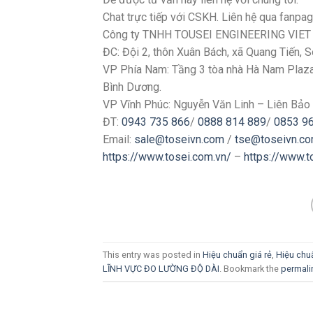
Chat trực tiếp với CSKH. Liên hệ qua fanpa
Công ty TNHH TOUSEI ENGINEERING VIE
ĐC: Đội 2, thôn Xuân Bách, xã Quang Tiến, 
VP Phía Nam: Tầng 3 tòa nhà Hà Nam Plaza, 
Bình Dương.
VP Vĩnh Phúc: Nguyễn Văn Linh – Liên Bảo 
ĐT:
0943 735 866
/
0888 814 889
/
0853 9
Email:
sale@toseivn.com
/
tse@toseivn.c
https://www.tosei.com.vn/
–
https://www.
This entry was posted in
Hiệu chuẩn giá rẻ
,
Hiệu chu
LĨNH VỰC ĐO LƯỜNG ĐỘ DÀI
. Bookmark the
permali