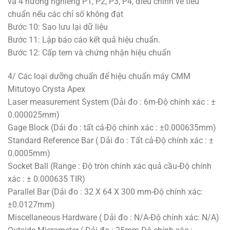
và 4 hướng nghiêng P1, P2, P3, P4, điều chỉnh về tiêu
chuẩn nếu các chỉ số không đạt
Bước 10: Sao lưu lại dữ liệu
Bước 11: Lập báo cáo kết quả hiệu chuẩn.
Bước 12: Cấp tem và chứng nhận hiệu chuẩn
4/ Các loại dưỡng chuẩn để hiệu chuẩn máy CMM
Mitutoyo Crysta Apex
Laser measurement System (Dải đo : 6m-Độ chính xác : ±
0.000025mm)
Gage Block (Dải đo : tất cả-Độ chính xác : ±0.000635mm)
Standard Reference Bar ( Dải đo : Tất cả-Độ chính xác : ±
0.0005mm)
Socket Ball (Range : Độ tròn chính xác quả cầu-Độ chính
xác : ± 0.000635 TIR)
Parallel Bar (Dải đo : 32 X 64 X 300 mm-Độ chính xác:
±0.0127mm)
Miscellaneous Hardware ( Dải đo : N/A-Độ chính xác: N/A)