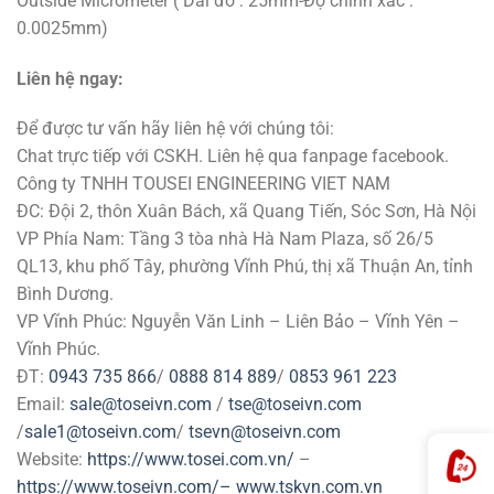
Outside Micrometer ( Dải đo : 25mm-Độ chính xác :
0.0025mm)
Liên hệ ngay:
Để được tư vấn hãy liên hệ với chúng tôi:
Chat trực tiếp với CSKH. Liên hệ qua fanpage facebook.
Công ty TNHH TOUSEI ENGINEERING VIET NAM
ĐC: Đội 2, thôn Xuân Bách, xã Quang Tiến, Sóc Sơn, Hà Nội
VP Phía Nam: Tầng 3 tòa nhà Hà Nam Plaza, số 26/5
QL13, khu phố Tây, phường Vĩnh Phú, thị xã Thuận An, tỉnh
Bình Dương.
VP Vĩnh Phúc: Nguyễn Văn Linh – Liên Bảo – Vĩnh Yên –
Vĩnh Phúc.
ĐT:
0943 735 866
/
0888 814 889
/
0853 961 223
Email:
sale@toseivn.com
/
tse@toseivn.com
/
sale1@toseivn.com
/
tsevn@toseivn.com
Website:
https://www.tosei.com.vn/
–
https://www.toseivn.com/–
www.tskvn.com.vn