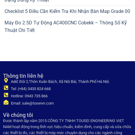
Checklist 5 Điều Cần Kiểm Tra Khi Nhận Bàn Map Grade 00
Máy Đo 2.5D Tự Động AC400CNC Cobekk – Thông Số Kỹ
Thuật Chi Tiết
Thông tin liên hệ
Add: Đội 2,Thôn Xuân Bách, Xã Nội Bài, Thành Phố Hà Nội.
Tel: (+84) 0435 824 668
Hotline: 0943 735 866
Email: sale@toseivn.com
Về chúng tôi
Được thành lập năm 2015 CÔNG TY TNHH TOUSEI ENGINEERING VIET
NAM hoạt động trong lĩnh vực hiệu chuẩn, kiểm đinh, cung cấp và sửa chữa
các thiết bị đo, các thiết bị máy móc chuyên dụng cho các ngành công