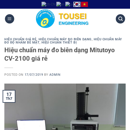
HIỆU CHUẨN GIÁ RẺ
,
HIỆU CHUẨN MÁY ĐO BIÊN DẠNG
,
HIỆU CHUẨN MÁY
ĐO ĐỘ NHÁM BỀ MẶT
,
HIỆU CHUẨN THIẾT BỊ
Hiệu chuẩn máy đo biên dạng Mitutoyo
CV-2100 giá rẻ
POSTED ON
17/07/2019
BY
ADMIN
17
Th7