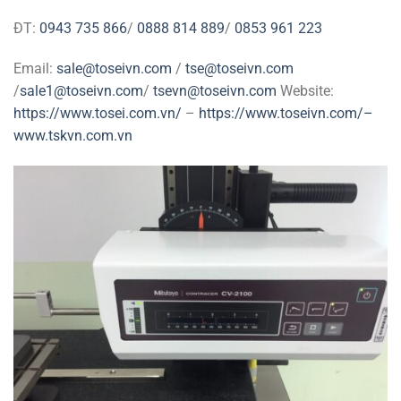
ĐT:
0943 735 866
/
0888 814 889
/
0853 961 223
Email:
sale@toseivn.com
/
tse@toseivn.com
/
sale1@toseivn.com
/
tsevn@toseivn.com
Website:
https://www.tosei.com.vn/
–
https://www.toseivn.com/–
www.tskvn.com.vn