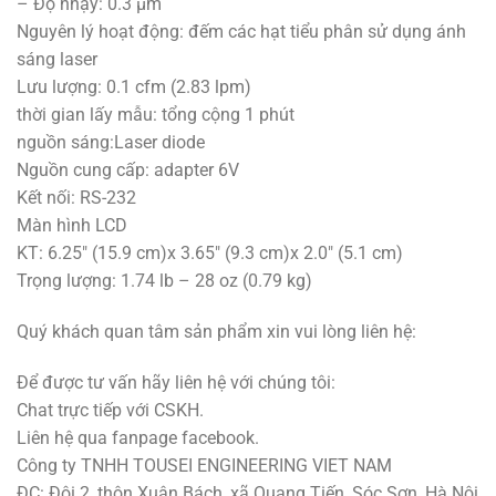
– Độ nhạy: 0.3 μm
Nguyên lý hoạt động: đếm các hạt tiểu phân sử dụng ánh
sáng laser
Lưu lượng: 0.1 cfm (2.83 lpm)
thời gian lấy mẫu: tổng cộng 1 phút
nguồn sáng:Laser diode
Nguồn cung cấp: adapter 6V
Kết nối: RS-232
Màn hình LCD
KT: 6.25″ (15.9 cm)x 3.65″ (9.3 cm)x 2.0″ (5.1 cm)
Trọng lượng: 1.74 lb – 28 oz (0.79 kg)
Quý khách quan tâm sản phẩm xin vui lòng liên hệ:
Để được tư vấn hãy liên hệ với chúng tôi:
Chat trực tiếp với CSKH.
Liên hệ qua fanpage facebook.
Công ty TNHH TOUSEI ENGINEERING VIET NAM
ĐC: Đội 2, thôn Xuân Bách, xã Quang Tiến, Sóc Sơn, Hà Nội