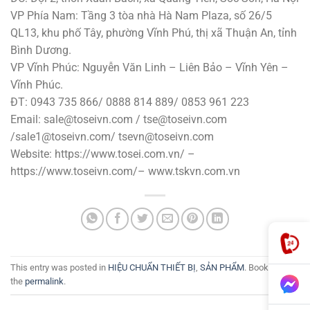
VP Phía Nam: Tầng 3 tòa nhà Hà Nam Plaza, số 26/5
QL13, khu phố Tây, phường Vĩnh Phú, thị xã Thuận An, tỉnh
Bình Dương.
VP Vĩnh Phúc: Nguyễn Văn Linh – Liên Bảo – Vĩnh Yên –
Vĩnh Phúc.
ĐT: 0943 735 866/ 0888 814 889/ 0853 961 223
Email: sale@toseivn.com / tse@toseivn.com
/sale1@toseivn.com/ tsevn@toseivn.com
Website: https://www.tosei.com.vn/ –
https://www.toseivn.com/– www.tskvn.com.vn
This entry was posted in
HIỆU CHUẨN THIẾT BỊ
,
SẢN PHẨM
. Bookmark
the
permalink
.