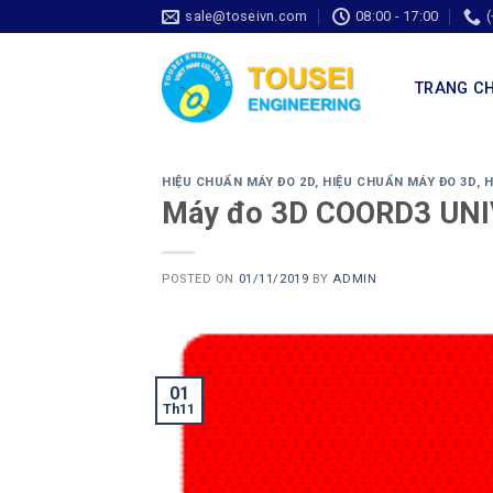
sale@toseivn.com
08:00 - 17:00
TRANG C
HIỆU CHUẨN MÁY ĐO 2D
,
HIỆU CHUẨN MÁY ĐO 3D
,
H
Máy đo 3D COORD3 UN
POSTED ON
01/11/2019
BY
ADMIN
01
Th11