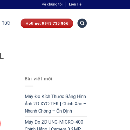
Về chúng tôi
Liên Hệ
N TỨC
Hotline: 0943 735 866
L
Bài viết mới
Máy Đo Kích Thước Bằng Hình
Ảnh 2D XYC-TEK | Chính Xác –
Nhanh Chóng – Ổn Định
Máy Đo 2D UNG-MICRO-400
Chính Hãng | Camera 3.2MP,