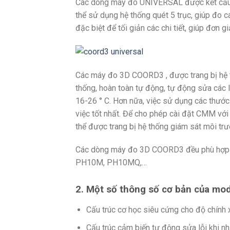
Các dòng máy đo UNIVERSAL được kết cấu 
thể sử dụng hệ thống quét 5 trục, giúp đo c
đặc biệt để tối giản các chi tiết, giúp đơn g
Các máy đo 3D COORD3 , được trang bị hệ t
thống, hoàn toàn tự động, tự động sửa các l
16-26 ° C. Hơn nữa, việc sử dụng các thướ
việc tốt nhất. Để cho phép cài đặt CMM vớ
thể được trang bị hệ thống giám sát môi trư
Các dòng máy đo 3D COORD3 đều phù hợp với
PH10M, PH10MQ,…
2. Một số thông số cơ bản của mo
Cấu trúc cơ học siêu cứng cho độ chính 
Cấu trúc cảm biến tự động sửa lỗi khi nh