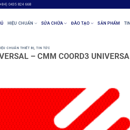
(+84) 0435 824 668
HỦ
HIỆU CHUẨN
SỬA CHỮA
ĐÀO TẠO
SẢN PHẨM
TI
IỆU CHUẨN THIẾT BỊ
,
TIN TỨC
IVERSAL – CMM COORD3 UNIVERSA