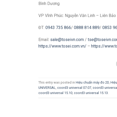
Bình Dương.
VP Vĩnh Phúc: Nguyễn Văn Linh – Liên Bảo 
ĐT:
0943 735 866
/
0888 814 889
/
0853 9
Email:
sale@toseivn.com
/
tse@toseivn.c
https://www.tosei.com.vn/
–
https://www.
This entry was posted in
Hiệu chuẩn máy đo 2D
,
Hiệ
UNIVERSAL
,
coord3 universal 07.07
,
coord3 universa
coord3 universal 15.10
,
coord3 universal 15.13
.