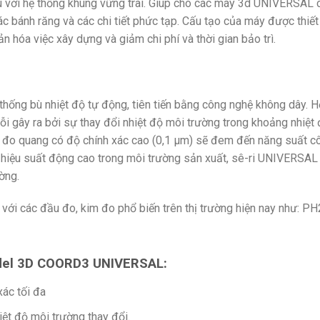
với hệ thống khung vững trãi. Giúp cho các máy 3d UNIVERSAL 
ác bánh răng và các chi tiết phức tạp. Cấu tạo của máy được thiết
iản hóa việc xây dựng và giảm chi phí và thời gian bảo trì.
hống bù nhiệt độ tự động, tiên tiến bằng công nghệ không dây. H
ỗi gây ra bởi sự thay đổi nhiệt độ môi trường trong khoảng nhiệt
c đo quang có độ chính xác cao (0,1 μm) sẽ đem đến năng suất c
i hiệu suất động cao trong môi trường sản xuất, sê-ri UNIVERSAL
ờng.
 các đầu đo, kim đo phổ biến trên thị trường hiện nay như: PH
del
3D COORD3 UNIVERSAL:
xác tối đa
iệt độ môi trường thay đổi.