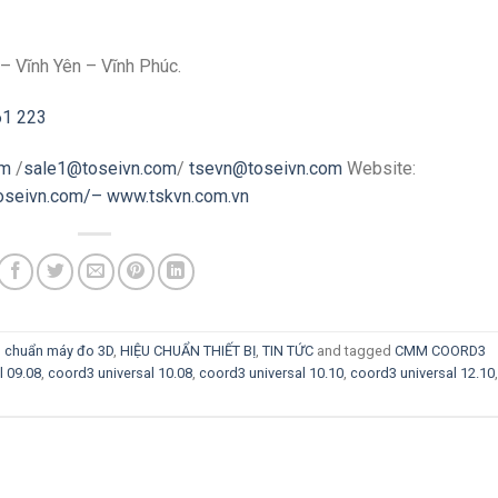
– Vĩnh Yên – Vĩnh Phúc.
61 223
om
/
sale1@toseivn.com
/
tsevn@toseivn.com
Website:
toseivn.com/–
www.tskvn.com.vn
u chuẩn máy đo 3D
,
HIỆU CHUẨN THIẾT BỊ
,
TIN TỨC
and tagged
CMM COORD3
l 09.08
,
coord3 universal 10.08
,
coord3 universal 10.10
,
coord3 universal 12.10
,