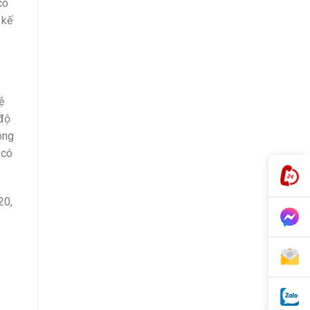
có
 kế
ệ
 độ
ông
 có
20,