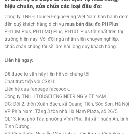
hiệu chuẩn, sửa chữa các loại đầu đo:
Công ty TNHH Tousei Engineering Việt Nam hân hạnh đem
đến quý khách hàng dịch vụ
mua bán đầu đo PH Plus
PH10M Plus, PH10MQ Plus, PH10T Plus tốt nhất trên thị
trường hiện nay. Với đội ngũ nhân viên chuyên nghiệp,
chắc chắn chúng tôi sẽ làm hài lòng quý khách hàng.
Liên hệ ngay:
Để được tư vấn hãy liên hệ với chúng tôi:
Chat trực tiếp với CSKH.
Liên hệ qua fanpage facebook.
Công ty TNHH TOUSEI ENGINEERING VIET NAM
ĐC: Đội 2, thôn Xuân Bách, xã Quang Tiến, Sóc Sơn, Hà Nội
VP Phía Nam: Tầng 3 tòa nhà Hà Nam Plaza, số 26/5
QL13, khu phố Tây, phường Vĩnh Phú, thị xã Thuận An, tỉnh
Bình Dương.
VP Vĩnh Phúc: Nguyễn Văn Linh – Liên Bảo – Vĩnh Yên –