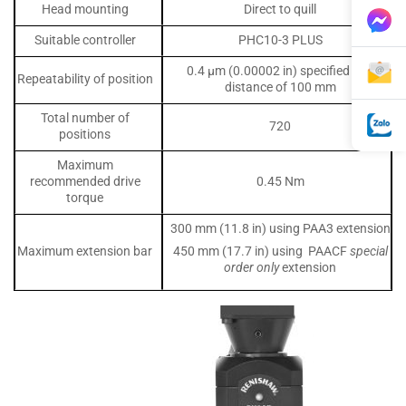
Head mounting
Direct to quill
Suitable controller
PHC10-3 PLUS
0.4 µm (0.00002 in) specified at a
Repeatability of position
distance of 100 mm
Total number of
720
positions
Maximum
recommended drive
0.45 Nm
torque
300 mm (11.8 in) using PAA3 extension
Maximum extension bar
450 mm (17.7 in) using PAACF
special
order only
extension