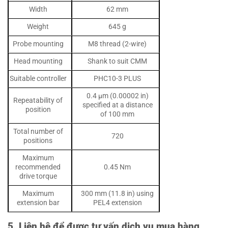
Width
62 mm
Weight
645 g
Probe mounting
M8 thread (2-wire)
Head mounting
Shank to suit CMM
Suitable controller
PHC10-3 PLUS
0.4 µm (0.00002 in)
Repeatability of
specified at a distance
position
of 100 mm
Total number of
720
positions
Maximum
recommended
0.45 Nm
drive torque
Maximum
300 mm (11.8 in) using
extension bar
PEL4 extension
5. Liên hệ để được tư vấn dịch vụ mua hàng,