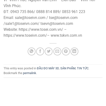
Vĩnh Phúc.
ĐT: 0943 735 866/ 0888 814 889/ 0853 961 223
Email: sale@toseivn.com / tse@toseivn.com
/sale1@toseivn.com/ tsevn@toseivn.com
Website: https://www.tosei.com.vn/ –
https://www.toseivn.com/– www.tskvn.com.vn
This entry was posted in
ĐẦU ĐO MÁY 3D
,
SẢN PHẨM
,
TIN TỨC
.
Bookmark the
permalink
.