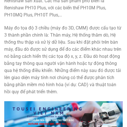
Renishaw sản xuất. Các mã sản phẩm phổ biến là
Renishaw PH10 Plus, với các biến thể PH10M Plus,
PH10MQ Plus, PH10T Plus,…
Máy đo tọa độ 3 chiều (máy đo 3D, CMM) được cấu tạo từ
3 thành phần chính là: Thân máy, Hệ thống thăm dò, Hệ
thống thu thập và xử lý dữ liệu. Sau khi đặt phôi trên bàn
máy, đầu dò được sử dụng để đo các điểm khác nhau trên
nó bằng cách hiển thị các tọa độ x, y, z. Đầu dò hoạt động
bằng tay thông qua người vận hành hoặc tự động thông
qua hệ thống điều khiển. Những điểm này sau đó được tải
lên giao diện máy tính nơi chúng có thể được phân tích
bằng phần mềm mô hình hóa (ví dụ: CAD) và thuật toán
hồi quy để phát triển thêm.