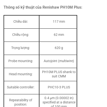
Thông số kỹ thuật của Renishaw PH10M Plus:
Chiều dài:
117 mm
Chiều rộng:
62 mm
Trọng lượng:
620 g
Probe mounting:
Autojoint (multiwire)
PH10M PLUS shank to
Head mounting:
suit CMM
Suitable controller:
PHC10-3 PLUS
0.4 µm (0.00002 in)
Repeatability of
specified at a distance
position:
of 100 mm