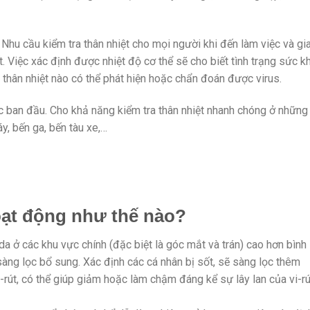
 Nhu cầu kiểm tra thân nhiệt cho mọi người khi đến làm việc và gi
ết. Việc xác định được nhiệt độ cơ thể sẽ cho biết tình trạng sức k
hân nhiệt nào có thể phát hiện hoặc chẩn đoán được virus.
ban đầu. Cho khả năng kiểm tra thân nhiệt nhanh chóng ở những
y, bến ga, bến tàu xe,…
oạt động như thế nào?
da ở các khu vực chính (đặc biệt là góc mắt và trán) cao hơn bình
àng lọc bổ sung. Xác định các cá nhân bị sốt, sẽ sàng lọc thêm
rút, có thể giúp giảm hoặc làm chậm đáng kể sự lây lan của vi-rú