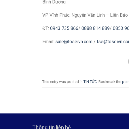
Bình Dương.
VP Vĩnh Phúc: Nguyễn Văn Linh – Liên Bảo 
ĐT:
0943 735 866
/
0888 814 889
/
0853 9
Email:
sale@toseivn.com
/
tse@toseivn.c
This entry was posted in
TIN TỨC
. Bookmark the
per
Thông tin liên hệ