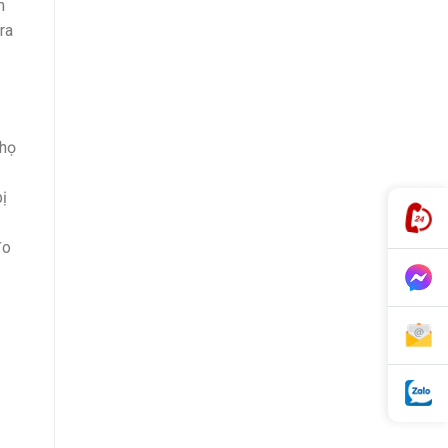
h
ra
 họ
bị
đo