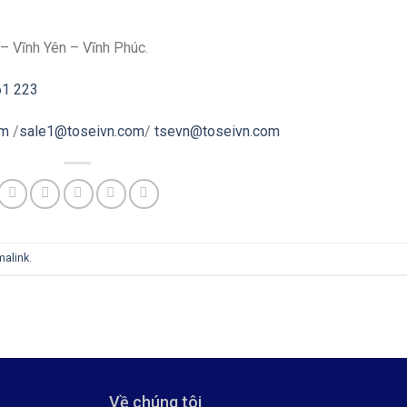
– Vĩnh Yên – Vĩnh Phúc.
61 223
om
/
sale1@toseivn.com
/
tsevn@toseivn.com
malink
.
Về chúng tôi