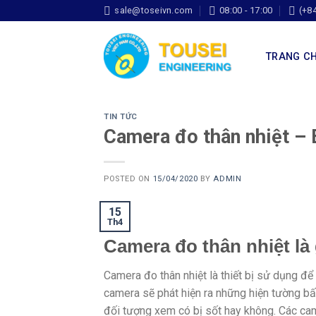
sale@toseivn.com
08:00 - 17:00
(+8
TRANG C
TIN TỨC
Camera đo thân nhiệt –
POSTED ON
15/04/2020
BY
ADMIN
15
Th4
Camera đo thân nhiệt là 
Camera đo thân nhiệt là thiết bị sử dụng để
camera sẽ phát hiện ra những hiện tường bấ
đối tượng xem có bị sốt hay không. Các cam