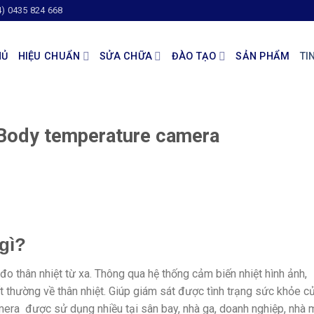
4) 0435 824 668
HỦ
HIỆU CHUẨN
SỬA CHỮA
ĐÀO TẠO
SẢN PHẨM
TI
 Body temperature camera
gì?
 đo thân nhiệt từ xa. Thông qua hệ thống cảm biến nhiệt hình ảnh,
t thường về thân nhiệt. Giúp giám sát được tình trạng sức khỏe c
era được sử dụng nhiều tại sân bay, nhà ga, doanh nghiệp, nhà 