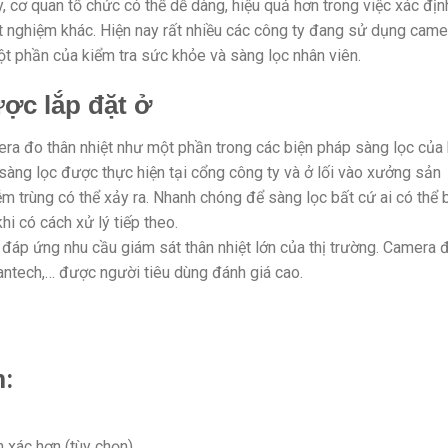
 cơ quan tổ chức có thể dễ dàng, hiệu quả hơn trong việc xác địn
t nghiệm khác. Hiện nay rất nhiều các công ty đang sử dụng came
t phần của kiểm tra sức khỏe và sàng lọc nhân viên.
ợc lắp đặt ở
ra đo thân nhiệt như một phần trong các biện pháp sàng lọc của
sàng lọc được thực hiện tại cổng công ty và ở lối vào xưởng sản
ễm trùng có thể xảy ra. Nhanh chóng để sàng lọc bất cứ ai có thể 
hi có cách xử lý tiếp theo.
 đáp ứng nhu cầu giám sát thân nhiệt lớn của thị trường. Camera 
Vantech,… được người tiêu dùng đánh giá cao.
:
 xác hơn (tùy chọn).