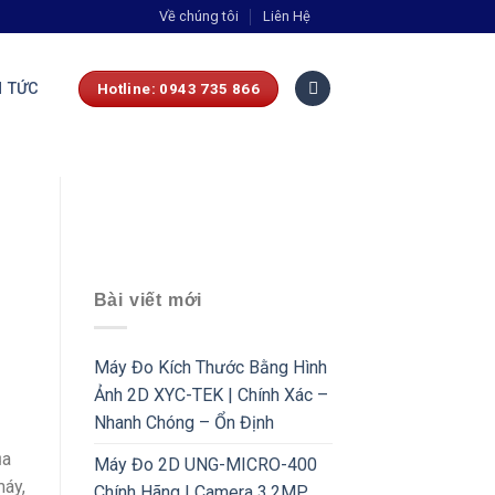
Về chúng tôi
Liên Hệ
N TỨC
Hotline: 0943 735 866
Bài viết mới
Máy Đo Kích Thước Bằng Hình
Ảnh 2D XYC-TEK | Chính Xác –
Nhanh Chóng – Ổn Định
ủa
Máy Đo 2D UNG-MICRO-400
máy,
Chính Hãng | Camera 3.2MP,