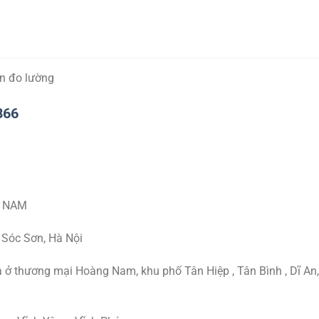
ẩn đo lường
866
T NAM
 Sóc Sơn, Hà Nội
 ở thương mại Hoàng Nam, khu phố Tân Hiệp , Tân Bình , Dĩ An,