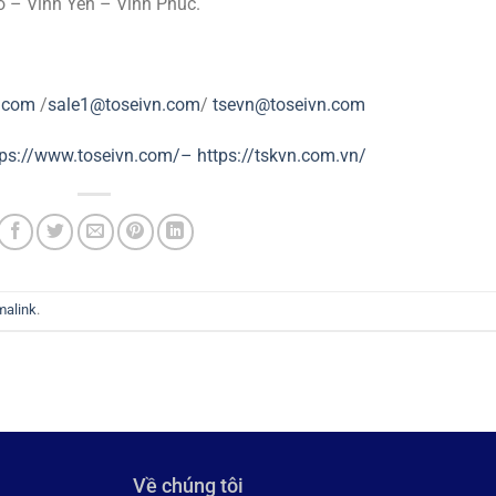
o – Vĩnh Yên – Vĩnh Phúc.
.com
/
sale1@toseivn.com
/
tsevn@toseivn.com
tps://www.toseivn.com/–
https://tskvn.com.vn/
malink
.
Về chúng tôi