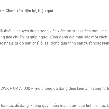
– Chính xác, tiện lợi, hiệu quả
thiết bị chuyên dụng trong việc kiểm tra sự sai lệch màu sắc
áng tiêu chuẩn, tủ giúp người dùng đánh giá màu sắc một cách
c nhau, từ đó hạn chế lỗi sai trong quá trình sản xuất hoặc kiể
, CWF, F, UV, A, U30 – mô phỏng đa dạng điều kiện ánh sáng từ t
 Thao tác dễ dàng, không gây nhiễu màu, đảm bảo tính liên tục k