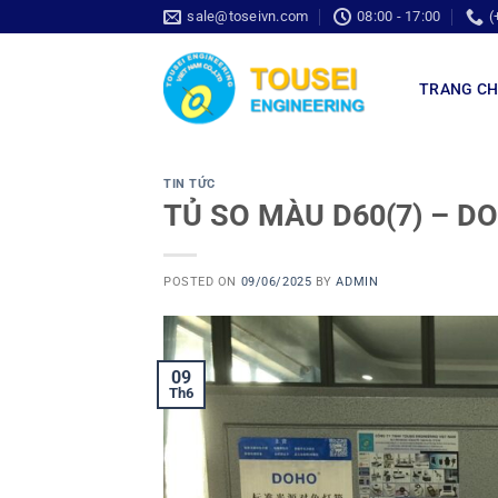
sale@toseivn.com
08:00 - 17:00
(
TRANG C
TIN TỨC
TỦ SO MÀU D60(7) – D
POSTED ON
09/06/2025
BY
ADMIN
09
Th6