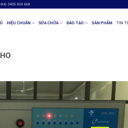
+84) 0435 824 668
HỦ
HIỆU CHUẨN
SỬA CHỮA
ĐÀO TẠO
SẢN PHẨM
TIN T
OHO