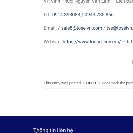
VP Vĩnh Phúc: Nguyễn Văn Linh – Liên Bả
ĐT:
0914 393088
/
0943 735 866
Email: /
sale8@toseivn.com
/
tse@toseivn
Website:
https://www.tousei.com.vn/
–
ht
This entry was posted in
TIN TỨC
. Bookmark the
per
Thông tin liên hệ