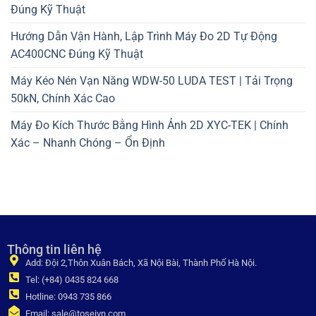
Đúng Kỹ Thuật
Hướng Dẫn Vận Hành, Lập Trình Máy Đo 2D Tự Động
AC400CNC Đúng Kỹ Thuật
Máy Kéo Nén Vạn Năng WDW-50 LUDA TEST | Tải Trọng
50kN, Chính Xác Cao
Máy Đo Kích Thước Bằng Hình Ảnh 2D XYC-TEK | Chính
Xác – Nhanh Chóng – Ổn Định
Thông tin liên hệ
Add: Đội 2,Thôn Xuân Bách, Xã Nội Bài, Thành Phố Hà Nội.
Tel: (+84) 0435 824 668
Hotline: 0943 735 866
Email: sale@toseivn.com