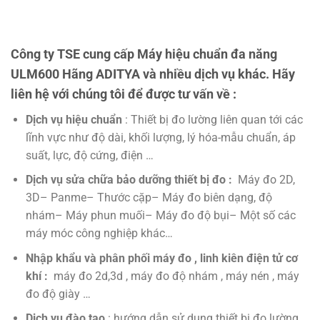
Công ty TSE cung cấp Máy hiệu chuẩn đa năng
ULM600 Hãng ADITYA và nhiều dịch vụ khác. Hãy
liên hệ với chúng tôi để được tư vấn về :
Dịch vụ hiệu chuẩn
: Thiết bị đo lường liên quan tới các
lĩnh vực như độ dài, khối lượng, lý hóa-mẫu chuẩn, áp
suất, lực, độ cứng, điện …
Dịch vụ sửa chữa bảo dưỡng thiết bị đo :
Máy đo 2D,
3D– Panme– Thước cặp– Máy đo biên dạng, độ
nhám– Máy phun muối– Máy đo độ bụi– Một số các
máy móc công nghiệp khác…
Nhập khẩu và phân phối máy đo , linh kiên điện tử cơ
khí :
máy đo 2d,3d , máy đo độ nhám , máy nén , máy
đo độ giày …
Dịch vụ đào tạo
: hướng dẫn sử dụng thiết bị đo lường ,