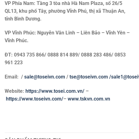
VP Phía Nam: Tầng 3 tòa nhà Hà Nam Plaza, số 26/5
QL13, khu phố Tây, phường Vĩnh Phú, thị xã Thuận An,
tỉnh Bình Dương.
VP Vĩnh Phúc: Nguyễn Văn Linh – Liên Bảo – Vĩnh Yên –
Vĩnh Phúc.
ĐT: 0943 735 866/ 0888 814 889/ 0888 283 486/ 0853
961 223
Email: /
sale@toseivn.com
/
tse@toseivn.com
/sale1@tose
Website:
https://www.tosei.com.vn/
–
https://www.toseivn.com/
–
www.tskvn.com.vn