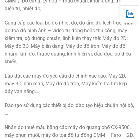
CMM ), Độ cứng, Lý hóa – mẫu chuẩn; khối lượng, điện –
điện từ, nhiệt độ, …
Cung cấp các loại bộ đo nhiệt độ, độ ẩm, độ lệch trục, máy
đo tọa độ hình ảnh – video tự động hoặc thủ công, máy
kiểm tra, bộ dưỡng chuẩn, linh kiện thay thế: Máy đo 2D;
Máy đo 3D, Máy biên dạng; Máy đo độ tròn, Máy đo độ
nhám, kim đo, thước quang, kính hiển vi; đầu đọc, bộ điều
khiển,…
Lắp đặt các máy đo yêu cầu độ chính xác cao: Máy 2D,
máy 3D, bàn map, Máy đo độ tròn, Máy kiểm tra lực kép
đẩy vạn năng,…
Đào tạo sử dụng các thiết bị đo, đào tạo hiệu chuẩn nội bộ,
…
Nhận đo thuê mẫu bằng các máy đo quang phổ CX-9500,
máy phun muối, máy đo tọa độ tự động CMM – Faro – 2D,