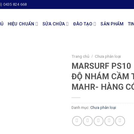
4) 0435 824 668
HỦ
HIỆU CHUẨN
SỬA CHỮA
ĐÀO TẠO
SẢN PHẨM
TI
Trang chủ
Chưa phân loại
/
MARSURF PS10
ĐỘ NHÁM CẦM T
MAHR- HÀNG C
Danh mục:
Chưa phân loại