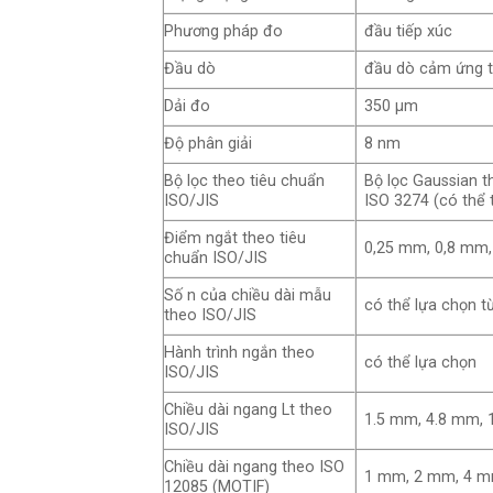
Phương pháp đo
đầu tiếp xúc
Đầu dò
đầu dò cảm ứng t
Dải đo
350 μm
Độ phân giải
8 nm
Bộ lọc theo tiêu chuẩn
Bộ lọc Gaussian t
ISO/JIS
ISO 3274 (có thể 
Điểm ngắt theo tiêu
0,25 mm, 0,8 mm,
chuẩn ISO/JIS
Số n của chiều dài mẫu
có thể lựa chọn t
theo ISO/JIS
Hành trình ngắn theo
có thể lựa chọn
ISO/JIS
Chiều dài ngang Lt theo
1.5 mm, 4.8 mm, 1
ISO/JIS
Chiều dài ngang theo ISO
1 mm, 2 mm, 4 m
12085 (MOTIF)