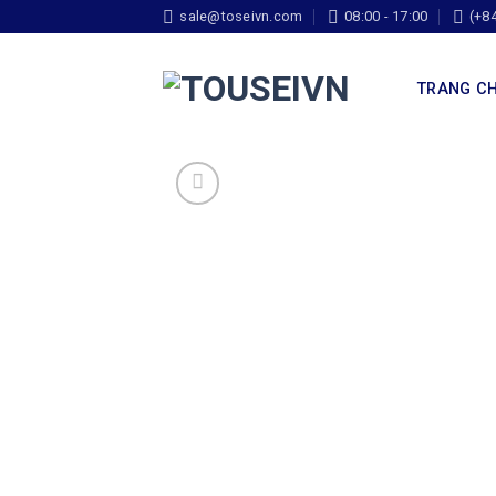
sale@toseivn.com
08:00 - 17:00
(+8
TRANG C