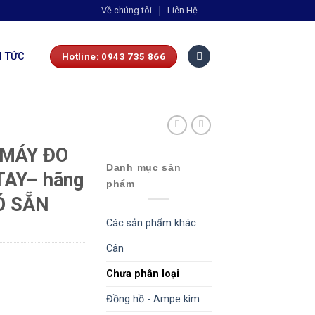
Về chúng tôi
Liên Hệ
N TỨC
Hotline: 0943 735 866
 MÁY ĐO
Danh mục sản
AY– hãng
phẩm
Ó SẴN
Các sản phẩm khác
Cân
Chưa phân loại
Đồng hồ - Ampe kìm