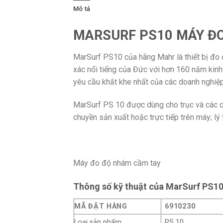
Mô tả
MARSURF PS10 MÁY ĐO
MarSurf PS10 của hãng Mahr là thiết bị đo 
xác nổi tiếng của Đức với hơn 160 năm kin
yêu cầu khắt khe nhất của các doanh nghiệp
MarSurf PS 10 được dùng cho trục và các ch
chuyền sản xuất hoặc trực tiếp trên máy; l
Máy đo độ nhám cầm tay
Thông số kỹ thuật của MarSurf PS10
MÃ ĐẶT HÀNG
6910230
Loại sản phẩm
PS 10