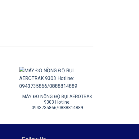
+
+
MÁY ĐO ĐỘ DÀY
MÁY ĐO NỒNG ĐỘ BỤI AEROTRAK
9303 Hotline:
0943735866/0888814889