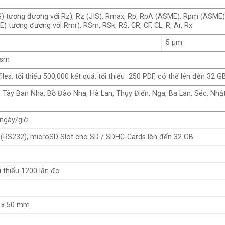
IS) tương đương với Rz), Rz (JIS), Rmax, Rp, RpA (ASME), Rpm (ASME), 
E) tương đương với Rmr), RSm, RSk, RS, CR, CF, CL, R, Ar, Rx
5 μm
Rsm
files, tối thiểu 500,000 kết quả, tối thiểu 250 PDF, có thể lên đến 32 
, Tây Ban Nha, Bồ Đào Nha, Hà Lan, Thụy Điển, Nga, Ba Lan, Séc, Nh
ngày/giờ
(RS232), microSD Slot cho SD / SDHC-Cards lên đến 32 GB
ối thiểu 1200 lần đo
 x 50 mm