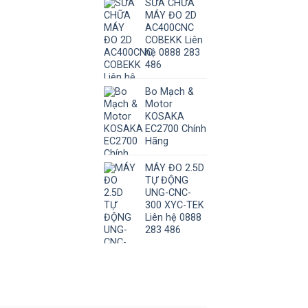
SỬA CHỮA
MÁY ĐO 2D
AC400CNC
COBEKK Liên
hệ 0888 283
486
Bo Mạch &
Motor
KOSAKA
EC2700 Chính
Hãng
MÁY ĐO 2.5D
TỰ ĐỘNG
UNG-CNC-
300 XYC-TEK
Liên hệ 0888
283 486