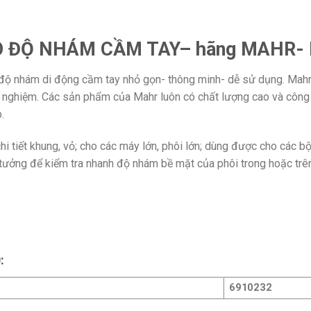
 ĐỘ NHÁM CẦM TAY– hãng MAHR-
độ nhám di động cầm tay nhỏ gọn- thông minh- dễ sử dụng. Mahr l
h nghiệm. Các sản phẩm của Mahr luôn có chất lượng cao và công
.
i tiết khung, vỏ; cho các máy lớn, phôi lớn; dùng được cho các b
ý tưởng để kiểm tra nhanh độ nhám bề mặt của phôi trong hoặc trê
:
6910232