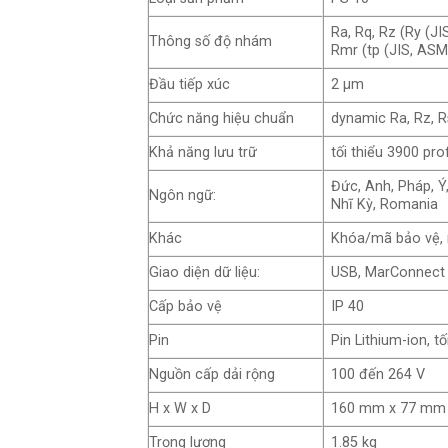
Ra, Rq, Rz (Ry (J
Thông số độ nhám
Rmr (tp (JIS, ASM
Đầu tiếp xúc
2 μm
Chức năng hiệu chuẩn
dynamic Ra, Rz, 
Khả năng lưu trữ
tối thiểu 3900 pro
Đức, Anh, Pháp, Ý
Ngôn ngữ:
Nhĩ Kỳ, Romania
Khác
Khóa/mã bảo vệ, 
Giao diện dữ liệu:
USB, MarConnect 
Cấp bảo vệ
IP 40
Pin
Pin Lithium-ion, t
Nguồn cấp dải rộng
100 đến 264 V
H x W x D
160 mm x 77 mm
Trọng lượng
1.85 kg