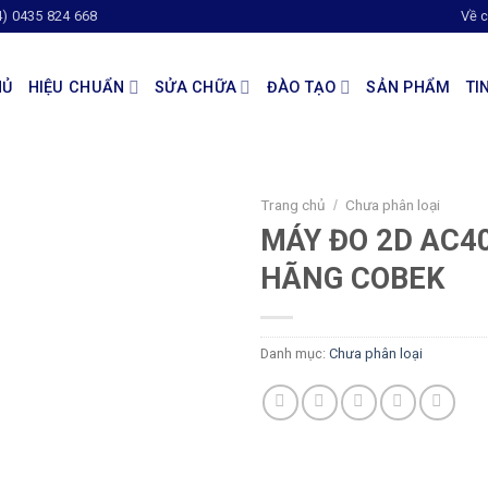
4) 0435 824 668
Về c
HỦ
HIỆU CHUẨN
SỬA CHỮA
ĐÀO TẠO
SẢN PHẨM
TI
Trang chủ
Chưa phân loại
/
MÁY ĐO 2D AC4
HÃNG COBEK
Danh mục:
Chưa phân loại