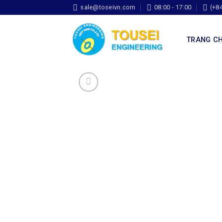
sale@toseivn.com
08:00 - 17:00
(+8
TRANG C