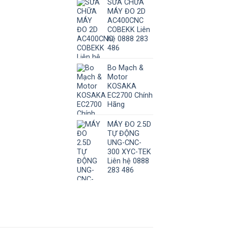
SỬA CHỮA
MÁY ĐO 2D
AC400CNC
COBEKK Liên
hệ 0888 283
486
Bo Mạch &
Motor
KOSAKA
EC2700 Chính
Hãng
MÁY ĐO 2.5D
TỰ ĐỘNG
UNG-CNC-
300 XYC-TEK
Liên hệ 0888
283 486