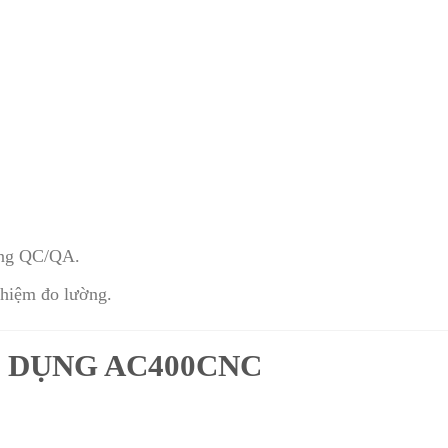
òng QC/QA.
ghiệm đo lường.
 DỤNG AC400CNC