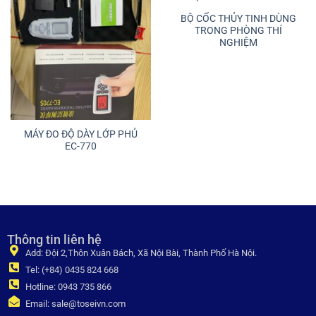
BỘ CỐC THỦY TINH DÙNG
TRONG PHÒNG THÍ
NGHIỆM
MÁY ĐO ĐỘ DÀY LỚP PHỦ
EC-770
Thông tin liên hệ
Add: Đội 2,Thôn Xuân Bách, Xã Nội Bài, Thành Phố Hà Nội.
Tel: (+84) 0435 824 668
Hotline: 0943 735 866
Email: sale@toseivn.com