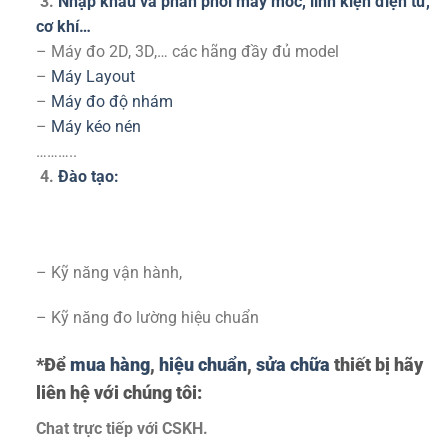
3.
Nhập khẩu và phân phối máy móc, linh kiện điện tử,
cơ khí…
– Máy đo 2D, 3D,… các hãng đầy đủ model
–
Máy Layout
–
Máy đo độ nhám
–
Máy kéo nén
………..
4.
Đào tạo:
– Kỹ năng vận hành,
– Kỹ năng đo lường hiệu chuẩn
*Để
mua hàng
,
hiệu chuẩn
,
sửa chữa
thiết bị hãy
liên hệ với chúng tôi:
Chat trực tiếp với
CSKH.