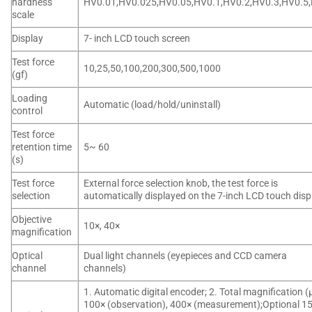
hardness
HV0.01,HV0.025,HV0.05,HV0.1,HV0.2,HV0.3,HV0.5
scale
Display
7- inch LCD touch screen
Test force
10,25,50,100,200,300,500,1000
(gf)
Loading
Automatic (load/hold/uninstall)
control
Test force
retention time
5~ 60
(s)
Test force
External force selection knob, the test force is
selection
automatically displayed on the 7-inch LCD touch disp
Objective
10×, 40×
magnification
Optical
Dual light channels (eyepieces and CCD camera
channel
channels)
1. Automatic digital encoder; 2. Total magnification (
100× (observation), 400× (measurement);Optional 1