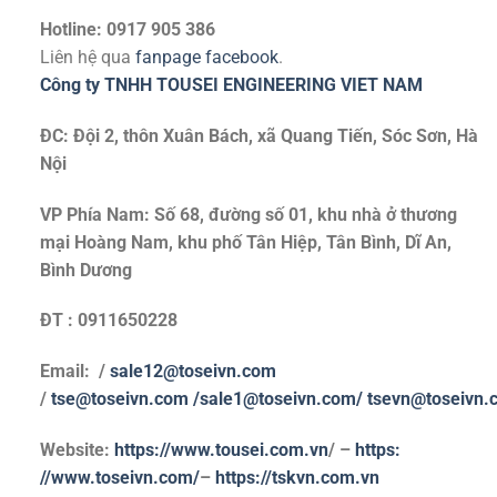
Hotline: 0917 905 386
Liên hệ qua
fanpage facebook
.
Công ty TNHH TOUSEI ENGINEERING VIET NAM
ĐC: Đội 2, thôn Xuân Bách, xã Quang Tiến, Sóc Sơn, Hà
Nội
VP Phía Nam: Số 68, đường số 01, khu nhà ở thương
mại Hoàng Nam, khu phố Tân Hiệp, Tân Bình, Dĩ An,
Bình Dương
ĐT : 0911650228
Email: /
sale12@toseivn.com
/
tse@toseivn.com
/sale1@toseivn.com/
tsevn@toseivn.
Website:
https://www.tousei.com.vn
/ –
https:
//www.toseivn.com/
–
https://tskvn.com.vn