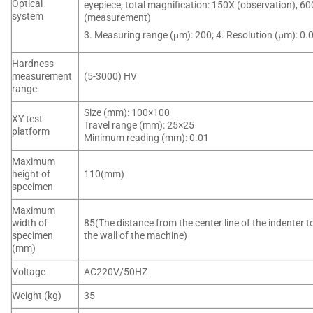
Optical
eyepiece, total magnification: 150X (observation), 6
system
(measurement)
3. Measuring range (μm): 200; 4. Resolution (μm): 0.
Hardness
measurement
(5-3000) HV
range
Size (mm): 100×100
XY test
Travel range (mm): 25×25
platform
Minimum reading (mm): 0.01
Maximum
height of
110(mm)
specimen
Maximum
width of
85(The distance from the center line of the indenter t
specimen
the wall of the machine)
(mm)
Voltage
AC220V/50HZ
Weight (kg)
35