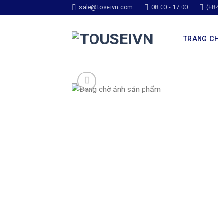
sale@toseivn.com
08:00 - 17:00
(+8
TRANG C