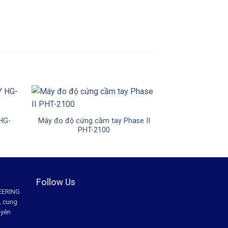
+
+
HG-
Máy đo độ cứng cầm tay Phase II
BỘ CỐC THỦY 
PHT-2100
PHÒNG T
Follow Us
EERING
, cung
uyên