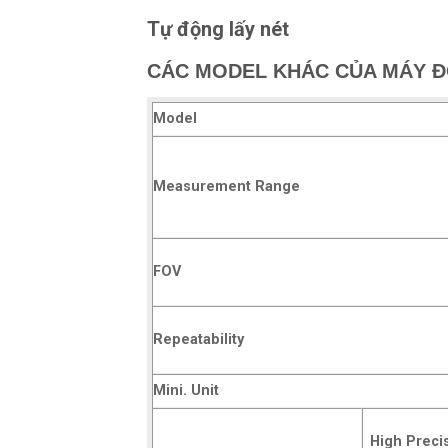
Tự động lấy nét
CÁC MODEL KHÁC CỦA MÁY Đ
Model
Measurement Range
FOV
Repeatability
Mini. Unit
High Preci