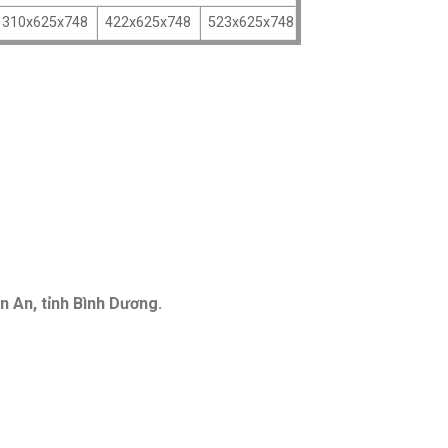
310x625x748
422x625x748
523x625x748
n An, tỉnh Bình Dương.