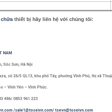
 chữa
thiết bị hãy liên hệ với chúng tôi:
ET NAM
n, Sóc Sơn, Hà Nội
a, số 26/5 QL13, khu phố Tây, phường Vĩnh Phú, thị xã Thuậ
o – Vĩnh Yên – Vĩnh Phúc.
83 486/ 0853 961 223
vn.com
/sale1@toseivn.com/
tsevn@toseivn.com