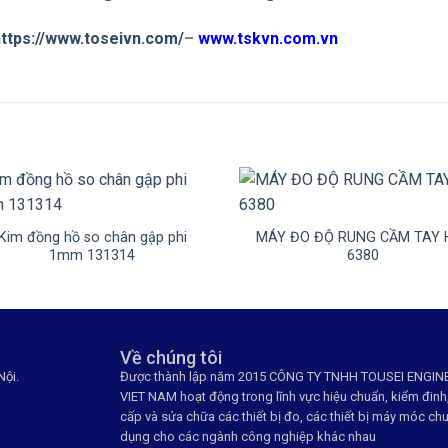
ttps://www.toseivn.com/
–
www.tskvn.com.vn
+
Kim đồng hồ so chân gập phi
MÁY ĐO ĐỘ RUNG CẦM TAY 
1mm 131314
6380
Về chúng tôi
Nội.
Được thành lập năm 2015 CÔNG TY TNHH TOUSEI ENGIN
VIET NAM hoạt động trong lĩnh vực hiệu chuẩn, kiểm đinh
cấp và sửa chữa các thiết bị đo, các thiết bị máy móc ch
dụng cho các ngành công nghiệp khác nhau