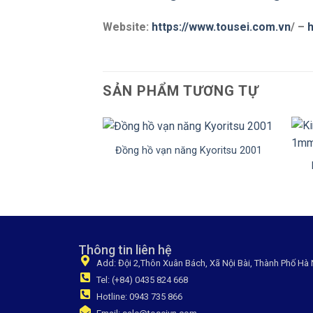
Website:
https://www.tousei.com.vn
/ –
h
SẢN PHẨM TƯƠNG TỰ
+
+
Đồng hồ vạn năng Kyoritsu 2001
Thông tin liên hệ
Add: Đội 2,Thôn Xuân Bách, Xã Nội Bài, Thành Phố Hà 
Tel: (+84) 0435 824 668
Hotline: 0943 735 866