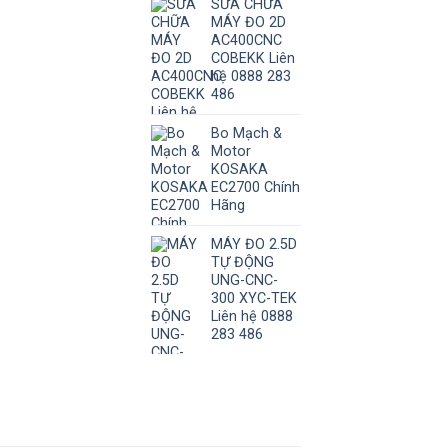
SỬA CHỮA
MÁY ĐO 2D
AC400CNC
COBEKK Liên
hệ 0888 283
486
Bo Mạch &
Motor
KOSAKA
EC2700 Chính
Hãng
MÁY ĐO 2.5D
TỰ ĐỘNG
UNG-CNC-
300 XYC-TEK
Liên hệ 0888
283 486