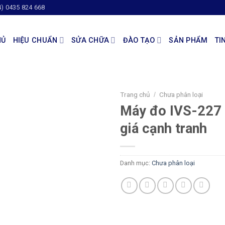
4) 0435 824 668
HỦ
HIỆU CHUẨN
SỬA CHỮA
ĐÀO TẠO
SẢN PHẨM
TI
Trang chủ
Chưa phân loại
/
Máy đo IVS-227
giá cạnh tranh
Danh mục:
Chưa phân loại