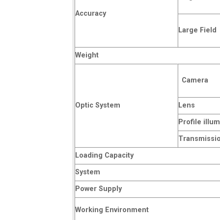
Accuracy
Large Field
Weight
Camera
Optic System
Lens
Profile illu
Transmissio
Loading Capacity
System
Power Supply
Working Environment