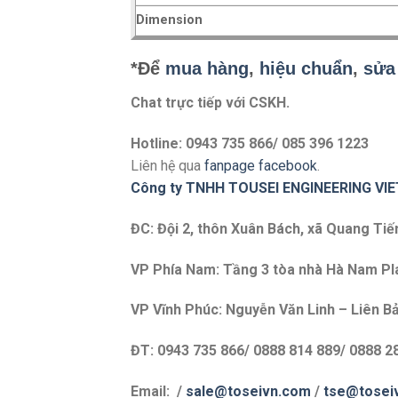
Dimension
*Để
mua hàng
,
hiệu chuẩn
,
sửa
Chat trực tiếp với
CSKH.
Hotline: 0943 735 866/ 085 396 1223
Liên hệ qua
fanpage facebook
.
Công ty TNHH TOUSEI ENGINEERING VI
ĐC: Đội 2, thôn Xuân Bách, xã Quang Tiế
VP Phía Nam: Tầng 3 tòa nhà Hà Nam Plaz
VP Vĩnh Phúc: Nguyễn Văn Linh – Liên Bả
ĐT: 0943 735 866/ 0888 814 889/ 0888 2
Email: /
sale@toseivn.com
/
tse@tosei