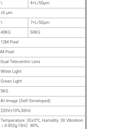
\
4+L/50μm
±5 μm
\
7+L/50μm
40KG
50KG
12M Pixel
5M Pixel
Dual Telecentric Lens
White Light
Green Light
5KG
AI-Image (Self-Developed)
220V±10%,50Hz
Temperature: 20±3℃, Humidity: 30 Vibration:
＜0.002g,15HZ -80%,